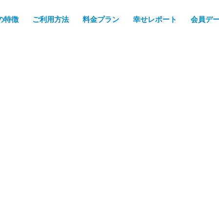
PCF7_VERSION' (this will throw an Error in a future version of P
の特徴
ご利用方法
料金プラン
幸せレポート
会員デ
p
on line
51
PCF7_VERSION' (this will throw an Error in a future version of P
 line
57