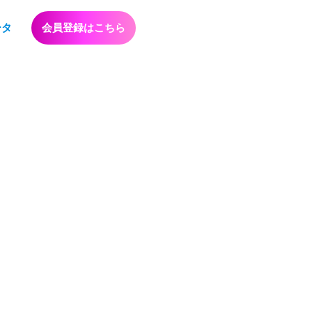
HP) in
/home/users/2/abatjour/web/goodmatch.online/wp-
ータ
会員登録はこちら
HP) in
/home/users/2/abatjour/web/goodmatch.online/wp-