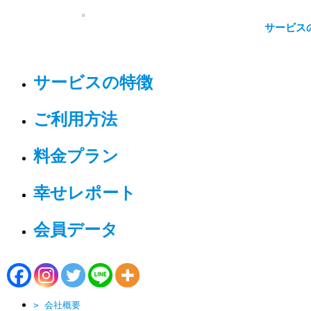
Warning
: Use of undefined constant WPCF7_VERSION - assumed 'W
サービス
content/plugins/contact-form-7-add-confirm/modules/confirm.ph
Warning
: Use of undefined constant WPCF7_VERSION - assumed 'W
content/plugins/contact-form-7-add-confirm/modules/back.php
on
サービスの特徴
★
ご利用方法
Home
/
dry-cleaning_footer_img_2.jpg
料金プラン
幸せレポート
会員データ
> 会社概要